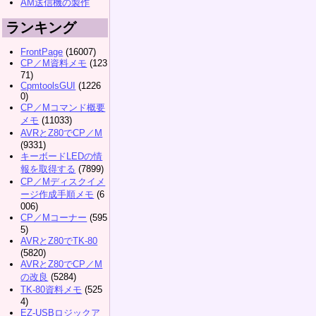
AM送信機の製作
ランキング
FrontPage
(16007)
CP／M資料メモ
(123
71)
CpmtoolsGUI
(1226
0)
CP／Mコマンド概要
メモ
(11033)
AVRとZ80でCP／M
(9331)
キーボードLEDの情
報を取得する
(7899)
CP／Mディスクイメ
ージ作成手順メモ
(6
006)
CP／Mコーナー
(595
5)
AVRとZ80でTK-80
(5820)
AVRとZ80でCP／M
の改良
(5284)
TK-80資料メモ
(525
4)
EZ-USBロジックア