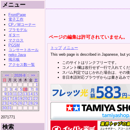
メニュー
FrontPage
電子工作
CP／Mコーナー
プラモデル
ギター
ページの編集は許可されていません。
マクロス
PGSM
トップ
メニュー
コンサートホール
This web page is described in Japanese, but y
neko Java
掲示板
このサイトはリンクフリーです。
アクセス数一覧
コメント欄は改行せず一行で入れてくだ
スパム判定ではじかれた場合は、その後
<<
2026-8
>>
非日本語対応ブラウザからは書き込みで
日
月
火
水
木
金
土
1
2
3
4
5
6
7
8
9
10
11
12
13
14
15
16
17
18
19
20
21
22
23
24
25
26
27
28
29
30
31
2071771
検索