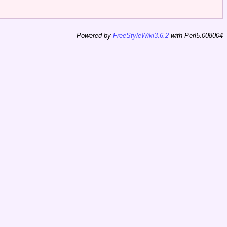
Powered by
FreeStyleWiki3.6.2
with Perl5.008004