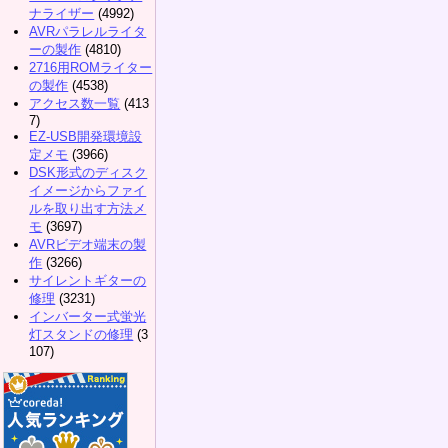
ナライザー
(4992)
AVRパラレルライタ
ーの製作
(4810)
2716用ROMライター
の製作
(4538)
アクセス数一覧
(413
7)
EZ-USB開発環境設
定メモ
(3966)
DSK形式のディスク
イメージからファイ
ルを取り出す方法メ
モ
(3697)
AVRビデオ端末の製
作
(3266)
サイレントギターの
修理
(3231)
インバーター式蛍光
灯スタンドの修理
(3
107)