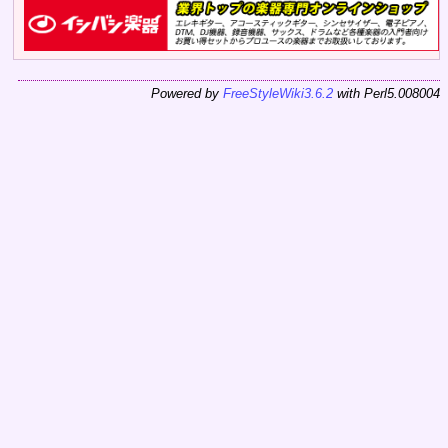
Powered by
FreeStyleWiki3.6.2
with Perl5.008004