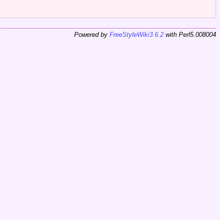
Powered by
FreeStyleWiki3.6.2
with Perl5.008004