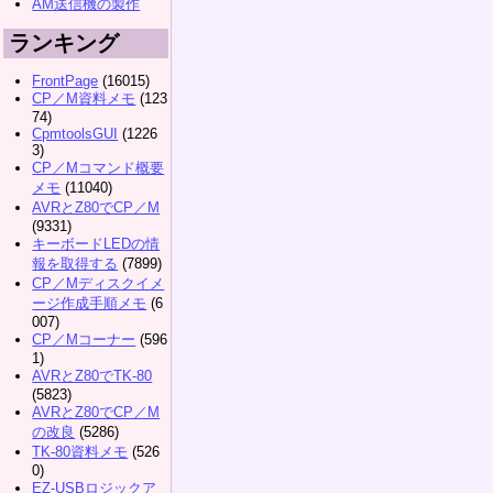
AM送信機の製作
ランキング
FrontPage
(16015)
CP／M資料メモ
(123
74)
CpmtoolsGUI
(1226
3)
CP／Mコマンド概要
メモ
(11040)
AVRとZ80でCP／M
(9331)
キーボードLEDの情
報を取得する
(7899)
CP／Mディスクイメ
ージ作成手順メモ
(6
007)
CP／Mコーナー
(596
1)
AVRとZ80でTK-80
(5823)
AVRとZ80でCP／M
の改良
(5286)
TK-80資料メモ
(526
0)
EZ-USBロジックア