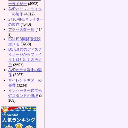
ナライザー
(4993)
AVRパラレルライタ
ーの製作
(4812)
2716用ROMライター
の製作
(4540)
アクセス数一覧
(414
1)
EZ-USB開発環境設
定メモ
(3968)
DSK形式のディスク
イメージからファイ
ルを取り出す方法メ
モ
(3697)
AVRビデオ端末の製
作
(3267)
サイレントギターの
修理
(3234)
インバーター式蛍光
灯スタンドの修理
(3
109)