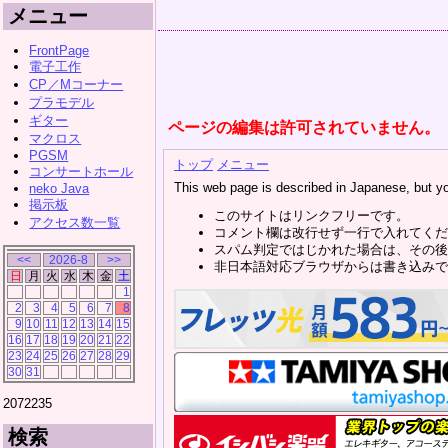
メニュー
FrontPage
電子工作
CP／Mコーナー
プラモデル
ギター
ページの編集は許可されていません。
マクロス
PGSM
トップ
メニュー
コンサートホール
This web page is described in Japanese, but y
neko Java
掲示板
このサイトはリンクフリーです。
アクセス数一覧
コメント欄は改行せず一行で入れてくだ
スパム判定ではじかれた場合は、その後
<<
2026-8
>>
非日本語対応ブラウザからは書き込みで
日
月
火
水
木
金
土
1
2
3
4
5
6
7
8
9
10
11
12
13
14
15
16
17
18
19
20
21
22
23
24
25
26
27
28
29
30
31
2072235
検索