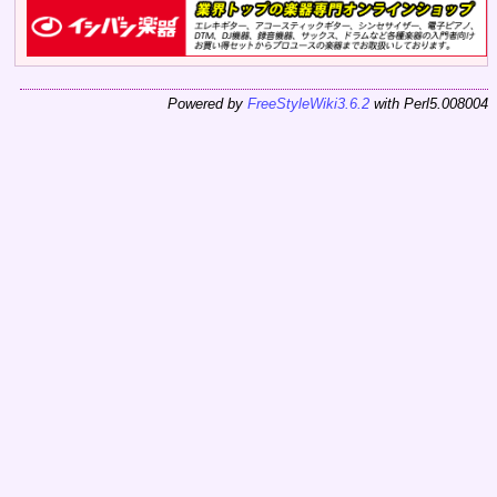
Powered by
FreeStyleWiki3.6.2
with Perl5.008004