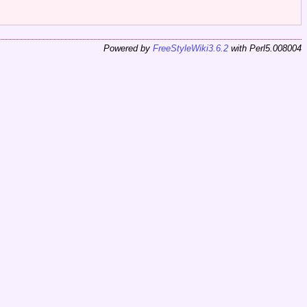
Powered by
FreeStyleWiki3.6.2
with Perl5.008004