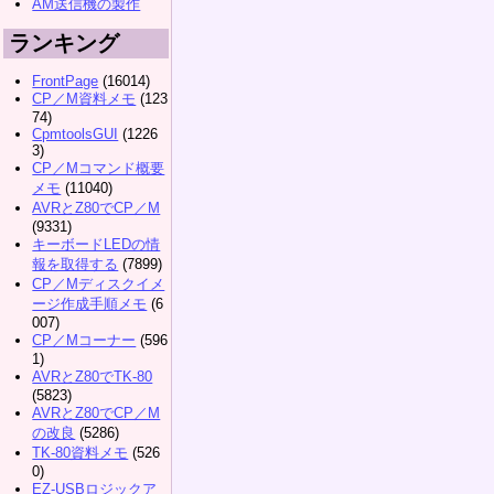
AM送信機の製作
ランキング
FrontPage
(16014)
CP／M資料メモ
(123
74)
CpmtoolsGUI
(1226
3)
CP／Mコマンド概要
メモ
(11040)
AVRとZ80でCP／M
(9331)
キーボードLEDの情
報を取得する
(7899)
CP／Mディスクイメ
ージ作成手順メモ
(6
007)
CP／Mコーナー
(596
1)
AVRとZ80でTK-80
(5823)
AVRとZ80でCP／M
の改良
(5286)
TK-80資料メモ
(526
0)
EZ-USBロジックア