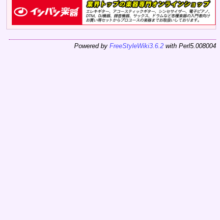
Powered by
FreeStyleWiki3.6.2
with Perl5.008004