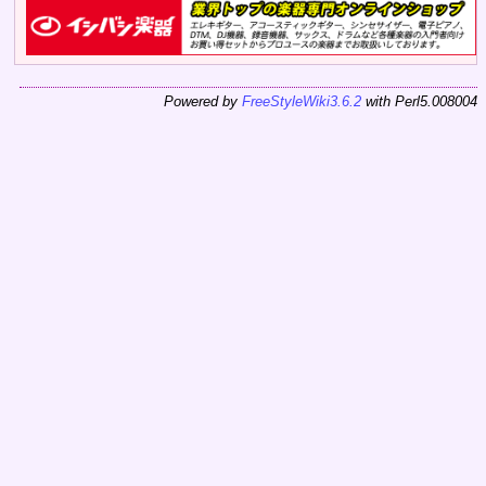
Powered by
FreeStyleWiki3.6.2
with Perl5.008004